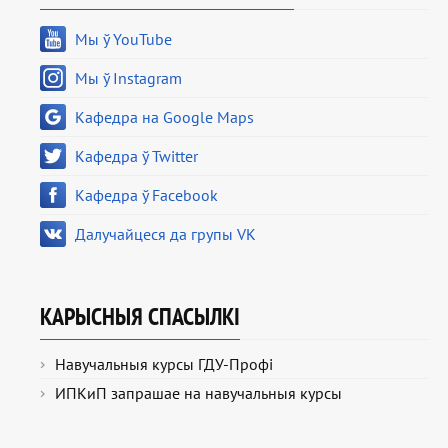
Мы ў YouTube
Мы ў Instagram
Кафедра на Google Maps
Кафедра ў Twitter
Кафедра ў Facebook
Далучайцеся да групы VK
КАРЫСНЫЯ СПАСЫЛКІ
Навучальныя курсы ГДУ-Профі
ИПКиП запрашае на навучальныя курсы