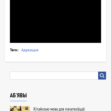
Теги
Адукацыя
ПОШУК
Пошук
АБ'ЯВЫ
Кітайскую мову для пачаткоўцаў