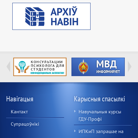
Навігацыя
Карысныя спасылкі
Кантакт
Навучальныя курсы
ГДУ-Профі
Супрацоўнікі
ИПКиП запрашае на