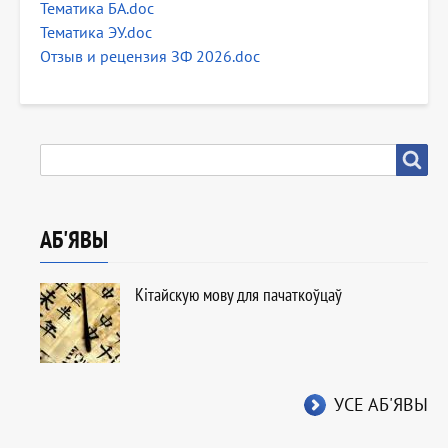
Тематика БА.doc
Тематика ЭУ.doc
Отзыв и рецензия ЗФ 2026.doc
ПОШУК
Пошук
АБ'ЯВЫ
Кітайскую мову для пачаткоўцаў
УСЕ АБ'ЯВЫ