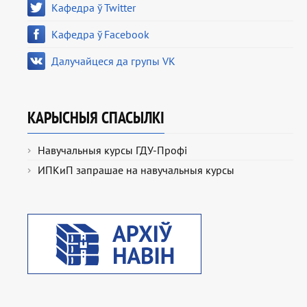
Кафедра ў Twitter
Кафедра ў Facebook
Далучайцеся да групы VK
КАРЫСНЫЯ СПАСЫЛКІ
Навучальныя курсы ГДУ-Профі
ИПКиП запрашае на навучальныя курсы