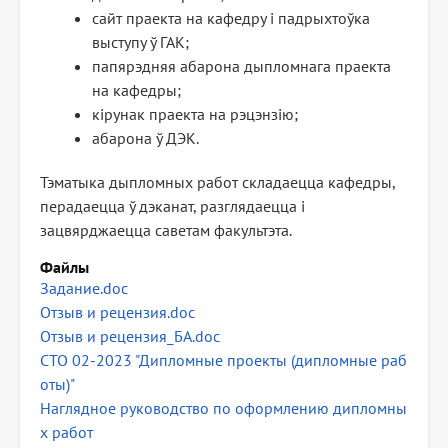
сайт праекта на кафедру і падрыхтоўка
выступу ў ГАК;
папярэдняя абарона дыпломнага праекта
на кафедры;
кірунак праекта на рэцэнзію;
абарона ў ДЭК.
Тэматыка дыпломных работ складаецца кафедры,
перадаецца ў дэканат, разглядаецца і
зацвярджаецца саветам факультэта.
Файлы
Задание.doc
Отзыв и рецензия.doc
Отзыв и рецензия_БА.doc
СТО 02-2023 "Дипломные проекты (дипломные раб
оты)"
Наглядное руководство по оформлению дипломны
х работ