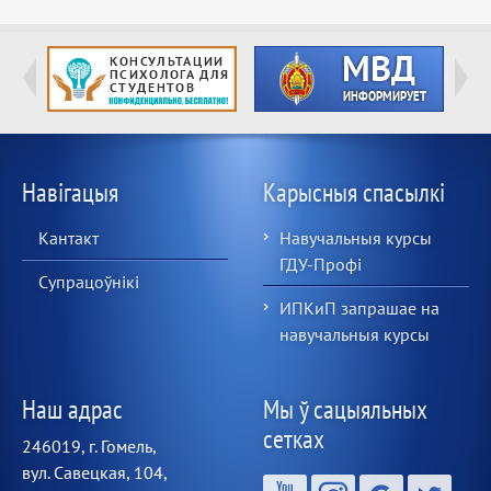
Навігацыя
Карысныя спасылкі
Кантакт
Навучальныя курсы
ГДУ-Профі
Супрацоўнікі
ИПКиП запрашае на
навучальныя курсы
Наш адрас
Мы ў сацыяльных
сетках
246019, г. Гомель,
вул. Савецкая, 104,