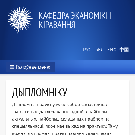
КАФЕДРА ЭКАНОМІКІ І
КІРАВАННЯ
Галоўнае меню
ДЫПЛОМНІКУ
Дыпломны праект уяўляе сабой самастойнае
тэарэтычнае даследаванне адной з найбольш
актуальных, найбольш складаных праблем па
спецыяльнасці, якое мае выхад на практыку. Таму
кожны дыпломны праект павінен утрымліваць