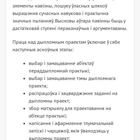
элементы навізны, пошуку ўласных шляхоў
вырашэння сучасных навукова і практычна
значных пытанняў. Высновы аўтара павінны быць у
дастатковай ступені пераканаўчыя і аргументаваны.
Праца над дыпломным праектам ўключае ў сябе
наступныя асноўныя этапы:
выбар і замацаванне аб'ектаў
пераддыпломнай практыкі;
выбар і замацаванне тэмы дыпломнага
праекта;
распрацоўка і зацвярджэнне заданні на
дыпломны праект;
збор матэрыялу для праектавання на
аб'екце практыкі;
напісанне і афармленне тлумачальнай
запіскі і чарцяжоў, якія ўваходзяць у
дыпломны праект;