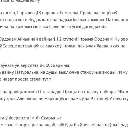
зясяткі надмагілляў.
х дзён, і прывесці ў парадак іх магілы. Праца валанцёраў
-то падказка небудзь даты на надмагільных камянях. Пахавання
чна на кожным могілках, але не за ўсімі даглядаюць.
 Ордэнам Айчыннай вайны 1 і 2 ступені і трыма Ордэнамі Чырв
ў Савеце ветэранаў: са сваякоў - толькі пажылая ўдава, якая не
ўнага ўніверсітэта ім. Ф. Скарыны:
а вайну. Натуральна, на душы выключна станоўчыя эмоцыі, таму
 нават проста стаялі тут ».
 паправіць помнікі і загарадкі. Працы на гадзіну-паўтара. Міка
ў зрок. Але ніколі не маркоціўся і дажыў да 95 гадоў. У пачатк
а ўніверсітэта ім. Ф. Скарыны:
м свае гісторыі распавядаў, заўсёды быў вельмі пазітыўны і ра