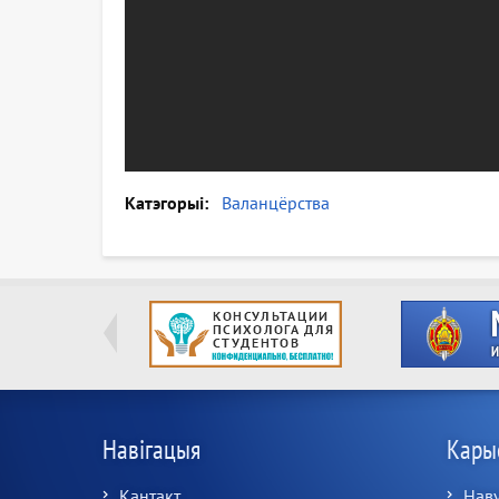
Катэгорыі
Валанцёрства
Навігацыя
Кары
Кантакт
Наву