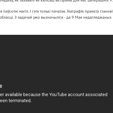
чадкаў, як захавалі яе калісьці ветэраны для нас цяперашніх ».
аўсотні магіл. І гэта толькі пачатак. Геаграфія праекта станов
бласці. З задачай ужо вызначыліся - да 9 Мая недагледжаных