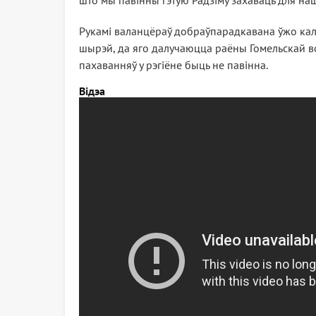
што мы павінны гэтую Радзіму захаваць для наш
Рукамі валанцёраў добраўпарадкавана ўжо каля п
шырэй, да яго далучаюцца раёны Гомельскай во
пахаванняў у рэгіёне быць не павінна.
Відэа