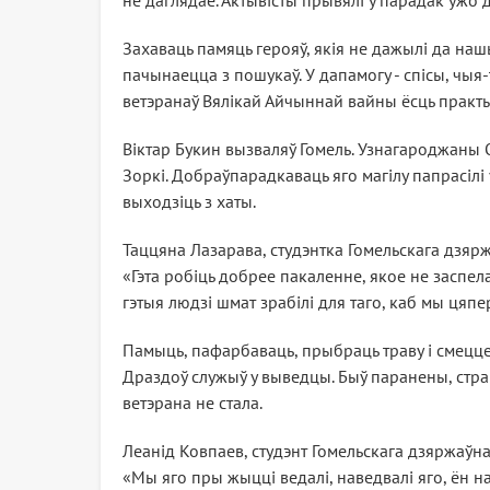
не даглядае. Актывісты прывялі ў парадак ужо д
Захаваць памяць герояў, якія не дажылі да нашы
пачынаецца з пошукаў. У дапамогу - спісы, чыя
ветэранаў Вялікай Айчыннай вайны ёсць практы
Віктар Букин вызваляў Гомель. Узнагароджаны
Зоркі. Добраўпарадкаваць яго магілу папрасілі 
выходзіць з хаты.
Таццяна Лазарава, студэнтка Гомельскага дзяржа
«Гэта робіць добрее пакаленне, якое не заспел
гэтыя людзі шмат зрабілі для таго, каб мы цяпер
Памыць, пафарбаваць, прыбраць траву і смецце,
Драздоў служыў у выведцы. Быў паранены, страці
ветэрана не стала.
Леанід Ковпаев, студэнт Гомельскага дзяржаўнаг
«Мы яго пры жыцці ведалі, наведвалі яго, ён на