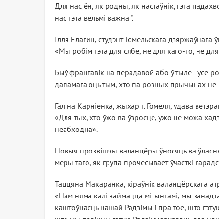
Для нас ён, як родны, як настаўнік, гэта пада
нас гэта вельмі важна ".
Ілля Елагин, студэнт Гомельскага дзяржаўнага ўн
«Мы робім гэта для сябе, не для каго-то, не д
Быў франтавік на перадавой або ў тыле - усё ро
дапамагаюць тым, хто па розных прычынах не 
Галіна Карніенка, жыхар г. Гомеля, удава ветэ
«Для тых, хто ўжо ва ўзросце, ужо не можа хадз
неабходна».
Новыя прозвішчы валанцёры ўносяць ва ўласны р
меры таго, як група прочёсывает ўчасткі гарадс
Таццяна Макаранка, кіраўнік валанцёрскага атр
«Нам няма калі займацца мітынгамі, мы занадта
каштоўнасць нашай Радзімы і пра тое, што гэту