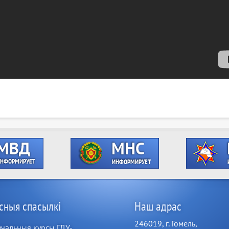
сныя спасылкі
Наш адрас
246019, г. Гомель,
чальныя курсы ГДУ-