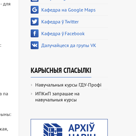
- для
Кафедра на Google Maps
Кафедра ў Twitter
Кафедра ў Facebook
:
Далучайцеся да групы VK
КАРЫСНЫЯ СПАСЫЛКІ
Навучальныя курсы ГДУ-Профі
а па
ИПКиП запрашае на
навучальныя курсы
арыны:
кая,