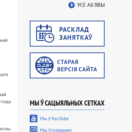
УСЕ АБ'ЯВЫ
онай
 што
лай
у года
МЫ Ў САЦЫЯЛЬНЫХ СЕТКАХ
Мы ў YouTube
дасны.
Мы ў Instagram