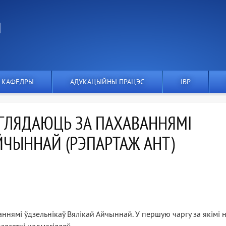
І
 КАФЕДРЫ
АДУКАЦЫЙНЫ ПРАЦЭС
IВР
АГЛЯДАЮЦЬ ЗА ПАХАВАННЯМІ
ЙЧЫННАЙ (РЭПАРТАЖ АНТ)
ннямі ўдзельнікаў Вялікай Айчыннай. У першую чаргу за якімі н