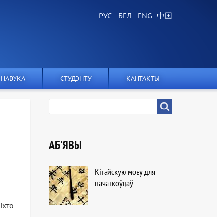
НАВУКА
СТУДЭНТУ
КАНТАКТЫ
ПОШУК
Пошук
АБ'ЯВЫ
Кітайскую мову для
пачаткоўцаў
іхто