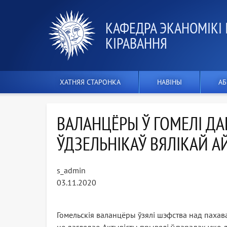
КАФЕДРА ЭКАНОМІКІ 
КІРАВАННЯ
ХАТНЯЯ СТАРОНКА
НАВІНЫ
АБ
ВАЛАНЦЁРЫ Ў ГОМЕЛІ Д
ЎДЗЕЛЬНІКАЎ ВЯЛІКАЙ А
s_admin
03.11.2020
Гомельскія валанцёры ўзялі шэфства над пахава