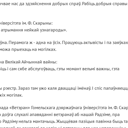
хвочвае нас да здзяйснення добрых спраў. Рабіць добрыя справы 
іверсітэта ім. Ф. Скарыны:
ля атрымання нейкай узнагароды».
ўна. Перамога ж - адна на ўсіх. Працуюць актывісты і па заяўках
можа прыехаць на могілках.
рана Вялікай Айчыннай вайны:
іць і сам сябе абслугоўваць, гэты момант вельмі важны, гэта
эестр. Зараз там ужо каля дваццаці імёнаў. І спіс папаўняецц
кіх могілак.
ада «Ветэран» Гомельскага дзяржаўнага ўніверсітэта ім. Ф. Ск
 доўга слухалі апавяданні ветэранаў аб нашай Радзіме, пра
ю Радзіму нельга мантачыць. Жыццёвая пазіцыя павінна быць та