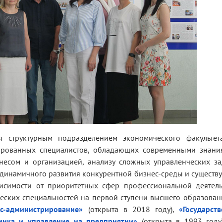
я структурным подразделением экономического факультета
цированных специалистов, обладающих современными знани
есом и организацией, анализу сложных управленческих за
 динамичного развития конкурентной бизнес-среды и сущест
висимости от приоритетных сфер профессиональной деятел
ческих специальностей на первой ступени высшего образован
ес-администрирование»
(открыта в 2018 году),
«
Государст
мика и управление на предприятии
»
(открыта в 1993 году