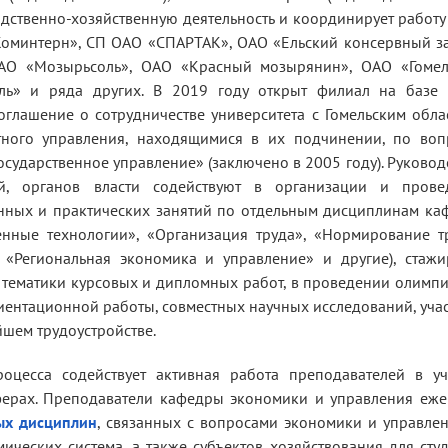
дственно-хозяйственную деятельность и координирует работу
Коминтерн», СП ОАО «СПАРТАК», ОАО «Ельский консервный з
ОАО «Мозырьсоль», ОАО «Красный мозырянин», ОАО «Гомел
иль» и ряда других. В 2019 году открыт филиал на баз
оглашение о сотрудничестве университета с Гомельским обл
тного управления, находящимися в их подчинении, по воп
осударственное управление» (заключено в 2005 году). Руковод
ий, органов власти содействуют в организации и прове
онных и практических занятий по отдельным дисциплинам к
енные технологии», «Организация труда», «Нормирование т
, «Региональная экономика и управление» и другие), стаж
и тематики курсовых и дипломных работ, в проведении олимп
иентационной работы, совместных научных исследований, уча
йшем трудоустройстве.
оцесса содействует активная работа преподавателей в уч
ферах. Преподаватели кафедры экономики и управления еж
ых дисциплин
, связанных с вопросами экономики и управле
ческих система, а также субъектов хозяйствования для сту