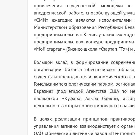
привлечения студенческой молодёжи к а
внедренческой работе, способствующей улуч
«СМИ» ежегодно являются исполнителями с
Министерством образования Республики Белар
предпринимательства. К числу таких ежего
предпринимательство», конкурс предпринима
«Мой стартап» (Бизнес-школа «Стартап ГГУ») и 
Большой вклад в формирование современны
организации бизнеса обеспечивают образо
студенты и преподаватели экономического фак
Гомельским технологическим парком, регион
Евразия» (под эгидой Агентства США по меж
площадкой «Куфар», Альфа банком, ассоц
деятельность которых ориентирована на разв
В целях реализации принципов практикоор
управления активно взаимодействует с орга
ОАО «Гомельский литейный завод «Центролит» 