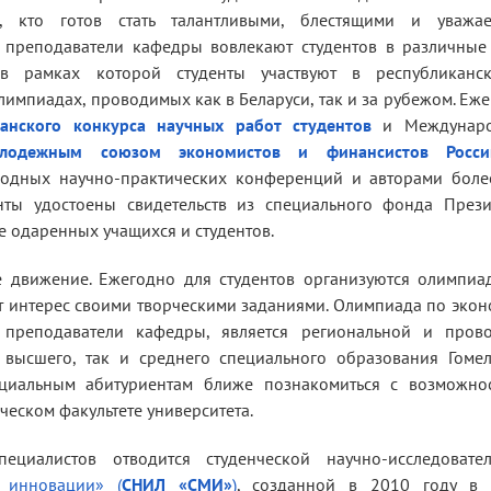
х, кто готов стать талантливыми, блестящими и уважа
ю преподаватели кафедры вовлекают студентов в различные
, в рамках которой студенты участвуют в республиканс
импиадах, проводимых как в Беларуси, так и за рубежом. Еж
канского конкурса научных работ студентов
и Междунар
лодежным союзом экономистов и финансистов Росси
родных научно-практических конференций и авторами боле
нты удостоены свидетельств из специального фонда Прези
 одаренных учащихся и студентов.
 движение. Ежегодно для студентов организуются олимпиа
т интерес своими творческими заданиями. Олимпиада по эко
 преподаватели кафедры, является региональной и прово
высшего, так и среднего специального образования Гомел
нциальным абитуриентам ближе познакомиться с возможнос
еском факультете университета.
циалистов отводится студенческой научно-исследовател
 инновации» (
СНИЛ «СМИ»
)
, созданной в 2010 году в 