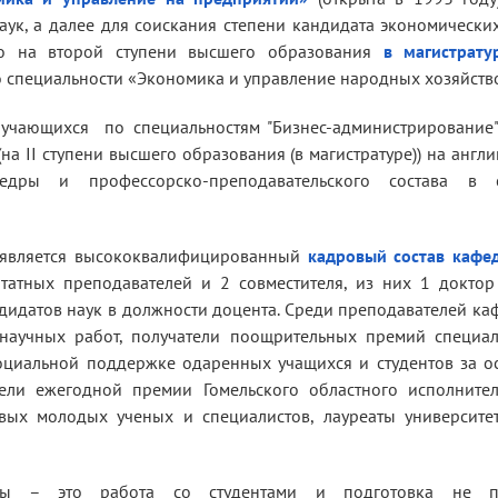
аук, а далее для соискания степени кандидата экономически
но на второй ступени высшего образования
в магистрату
 специальности «Экономика и управление народных хозяйств
учающихся по специальностям "Бизнес-администрирование"
на II ступени высшего образования (в магистратуре)) на англ
едры и профессорско-преподавательского состава в 
 является высококвалифицированный
кадровый состав кафе
атных преподавателей и 2 совместителя, из них 1 доктор
ндидатов наук в должности доцента. Среди преподавателей к
научных работ, получатели поощрительных премий специал
оциальной поддержке одаренных учащихся и студентов за 
тели ежегодной премии Гомельского областного исполнител
вых молодых ученых и специалистов, лауреаты университет
дры – это работа со студентами и подготовка не п