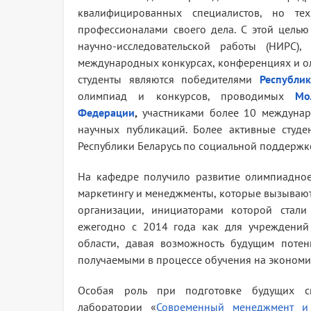
квалифицированных специалистов, но те
профессионалами своего дела. С этой цель
научно-исследовательской работы (НИРС)
международных конкурсах, конференциях и ол
студенты являются победителями
Р
еспубли
олимпиад и конкурсов, проводимых
Мо
Федерации
,
участниками более 10 междуна
научных публикаций. Более активные студе
Республики Беларусь по социальной поддержке
На кафедре получило развитие олимпиадное
маркетингу и менеджменты, которые вызываю
организации, инициаторами которой стали
ежегодно с 2014 года как для учреждений 
области, давая возможность будущим поте
получаемыми в процессе обучения на экономич
Особая роль при подготовке будущих спе
лаборатории «
Современный менеджмент и