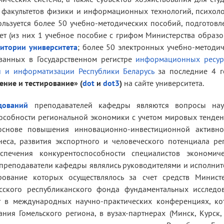
, факультетов физики и информационных технологий, психол
ользуется более 50 учебно-методических пособий, подготов
ет (из них 1 учебное пособие с грифом Министерства образ
итории университета
; более 50 электронных учебно-методи
ованных в Государственном регистре
информационных ресур
и и информатизации Республики Беларусь
за последние 4 г
ние и тестирование» (
dot
и
dot3
)
на сайте университета.
дований
преподавателей кафедры являются вопросы нау
особности региональной экономики с учетом мировых тенде
основе повышения инновационно-инвестиционной активно
еса, развития экспортного и человеческого потенциала ре
спечения конкурентоспособности специалистов экономиче
т преподаватели кафедры являлись руководителями и исполни
рование которых осуществлялось за счет средств Министе
сского республиканского фонда фундаментальных исследов
т в международных научно-практических конференциях, ко
ия Гомельского региона, в вузах-партнерах (Минск, Курск,