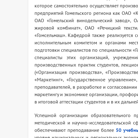
которое самостоятельно осуществляет произво
предприятий Гомельского региона как ОАО «
ОАО «Гомельский винодельческий завод», 
жировой комбинат», ОАО «Речицкий текст
«Гомсельмаш». Кафедрой также реализуется с
исполнительным комитетом и органами мес
подготовки специалистов по специальности «Г
специалисты этих организаций, учрежден
производственных практик студентов, лекци
(«Организация производства», «Производств
«Маркетинг», «Государственное управление»
преподавателей, в разработке и согласовани
маркетингу и экономике организации, профор
в итоговой аттестации студентов и в их дальне
Успешной организации образовательного пр
методической и научно-исследовательской с
обеспечивают преподавание более
50 учебн
уровне национальных и региональных экономи