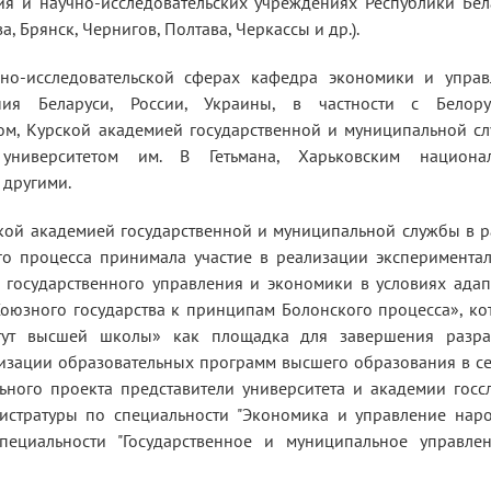
ия и научно-исследовательских учреждениях Республики Бел
, Брянск, Чернигов, Полтава, Черкассы и др.).
чно-исследовательской сферах кафедра экономики и управ
ия Беларуси, России, Украины, в частности с Белору
ом, Курской академией государственной и муниципальной с
университетом им. В Гетьмана, Харьковским национа
 другими.
ской академией государственной и муниципальной службы в 
о процесса принимала участие в реализации эксперимента
и государственного управления и экономики в условиях ада
оюзного государства к принципам Болонского процесса», к
тут высшей школы» как площадка для завершения разра
изации образовательных программ высшего образования в с
ьного проекта представители университета и академии гос
истратуры по специальности "Экономика и управление нар
пециальности "Государственное и муниципальное управлен