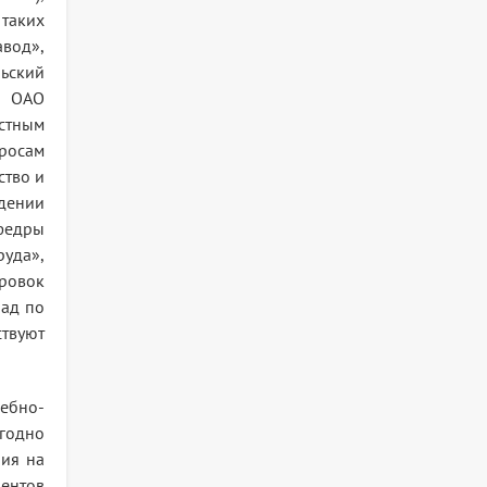
 таких
авод»,
ьский
е ОАО
астным
росам
ство и
дении
афедры
руда»,
ировок
иад по
ствуют
ебно-
егодно
ния на
дентов