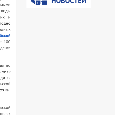
емыми
 виды
ких и
егодно
одных
йской
е 100
дента
ды по
номике
дится
ьской
тями,
ьской
целях