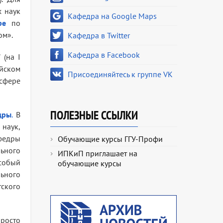
х наук
Кафедра на Google Maps
ре
по
ом».
Кафедра в Twitter
Кафедра в Facebook
 (на I
ийском
Присоединяйтесь к группе VK
сфере
ПОЛЕЗНЫЕ ССЫЛКИ
дры
.
В
 наук,
афедры
Обучающие курсы ГГУ-Профи
ьного
ИПКиП приглашает на
особый
обучающие курсы
ьного
ского
росто