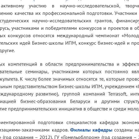
ктивному участию в научно-исследовательской, творче
шению качества их профессиональной подготовки. Участник
туденческих научно-исследовательских грантов, финансир
усь, участниками и победителями конкурсов и проектов в о
дных конкурсов относятся международный чемпионат «Молод
тельских идей Бизнес-школы ИПМ, конкурс бизнес-идей и пр
другие.
х компетенций в области предпринимательства и эффект
вательные семинары, участниками которых постоянно явл
ультета. К числу более значимых относятся те, которые пров
альным представительством Бизнес-школы ИПМ, учреждением 
дународному развитию), группой компаний Terrasoft, инт
иацией бизнес-образования Беларуси и другими структу
итие предпринимательских инициатив в обществе и среди моло
иентированной подготовки специалистов кафедра эконом
низациями-заказчиками кадров.
Филиалы кафедры
созданы на
(год создания – 2012), ГУ «Гомельоблпром» (год создания – 