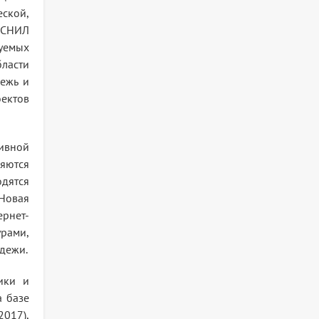
ской,
и СНИЛ
уемых
бласти
ежь и
оектов
ивной
яются
одятся
«Новая
ернет-
рами,
дежи.
ики и
 базе
2017),