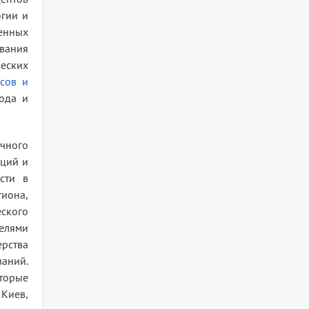
огии и
ленных
ования
ческих
сов и
ода и
чного
нций и
сти в
гиона,
ского
телями
рства
аний.
торые
 Киев,