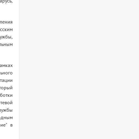
арусь,
ления
сским
лужбы,
льным
рамках
льного
птации
оторый
ботки
етевой
службы
одным
ие" в