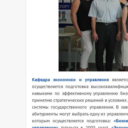
Кафедра экономики и управления
являетс
осуществляется подготовка высококвалифи
навыками по эффективному управлению бизн
принятию стратегических решений в условиях
системы государственного управления. В за
абитуриенты могут выбрать одну из управлен
которым осуществляется подготовка:
«Бизн
управление
»
(открыта в 2005 году),
«
Эконо