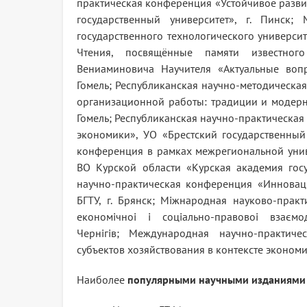
практическая конференция «Устойчивое разви
государственный университет», г. Пинск;
государственного технологического универси
Чтения, посвящённые памяти известного
Вениаминовича Научителя «Актуальные вопр
Гомель; Республиканская научно-методическа
организационной работы: традиции и модерни
Гомель; Республиканская научно-практическа
экономики», УО «Брестский государственный 
конференция в рамках межрегиональной унив
ВО Курской области «Курская академия гос
научно-практическая конференция «Иннова
БГТУ, г. Брянск; Міжнародная науково-практ
економічноі і соціально-правовоі взаєм
Чернігів; Международная научно-практиче
субъектов хозяйствования в контексте экономи
Наиболее
популярными научными изданиями