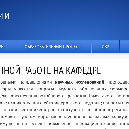
И И
РЕ
ОБРАЗОВАТЕЛЬНЫЙ ПРОЦЕСС
ИВР
ЧНОЙ РАБОТЕ НА КАФЕДРЕ
новными направлениями
научных исследований
преподава
федры являются вопросы научного обоснования формиро
ели обеспечения устойчивого развития Гомельского регио
ове использования стейкхолдеровского подхода; вопросы на
снования механизмов роста конкурентоспособности регион
номики с учетом мировых тенденций и локальных конкуре
еимуществ на основе повышения инновационно-инвестици