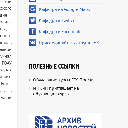
есский
ского
Кафедра на Google Maps
нция –
Кафедра в Twitter
хаила
ы, г.
Кафедра в Facebook
чебно-
ны, г.
Присоединяйтесь к группе VK
альной
аучная
, ГОАУ
ПОЛЕЗНЫЕ ССЫЛКИ
одная
нов»,
Обучающие курсы ГГУ-Профи
ічноі,
ИПКиП приглашает на
я, г.
обучающие курсы
ности