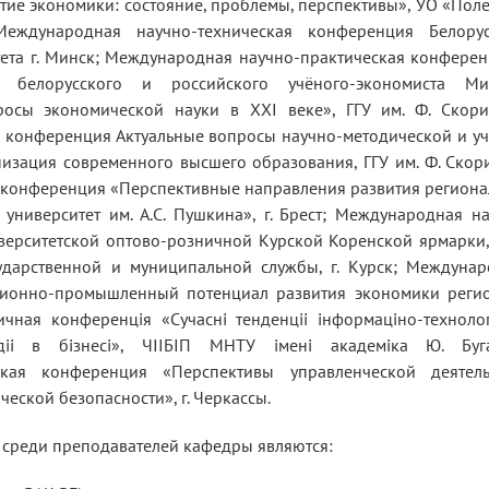
тие экономики: состояние, проблемы, перспективы», УО «Пол
 Международная научно-техническая конференция Белорус
тета г. Минск; Международная научно-практическая конфере
 белорусского и российского учёного-экономиста Ми
осы экономической науки в XXI веке», ГГУ им. Ф. Скорин
я конференция Актуальные вопросы научно-методической и у
зация современного высшего образования, ГГУ им. Ф. Скори
я конференция «Перспективные направления развития регион
университет им. А.С. Пушкина», г. Брест; Международная н
ерситетской оптово-розничной Курской Коренской ярмарки
ударственной и муниципальной службы, г. Курск; Междунар
ционно-промышленный потенциал развития экономики регио
ичная конференція «Сучасні тенденціі інформаціно-технолог
одіі в бізнесі», ЧІІБІП МНТУ імені академіка Ю. Буга
ская конференция «Перспективы управленческой деятель
ческой безопасности», г. Черкассы.
среди преподавателей кафедры являются: