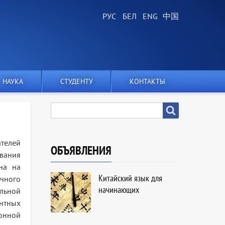
НАУКА
СТУДЕНТУ
КОНТАКТЫ
SEARCH
Search
телей
ОБЪЯВЛЕНИЯ
вания
на на
Китайский язык для
учного
начинающих
альной
нтных
онной