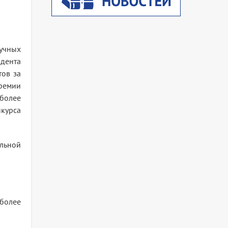
аучных
дента
тов за
ремии
более
нкурса
льной
более