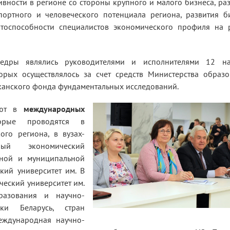
ивности в регионе со стороны крупного и малого бизнеса, ра
портного и человеческого потенциала региона, развития б
нтоспособности специалистов экономического профиля на 
едры являлись руководителями и исполнителями 12 на
орых осуществлялось за счет средств Министерства образ
иканского фонда фундаментальных исследований.
вуют в
международных
орые проводятся в
ого региона, в вузах-
нный экономический
енной и муниципальной
кий университет им. В
ческий университет им.
разования и научно-
ики Беларусь, стран
еждународная научно-