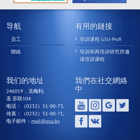
导航
有用的鏈接
员工
培训课程 GSU-Profi
聯絡
培训和再培训研究所邀
请培训课程
我们的地址
我們在社交網絡
中
246019，戈梅利,
圣 苏联104
电话：（0232）51-00-73,
传真：（0232）51-00-71,
电子邮件：
mail@gsu.by