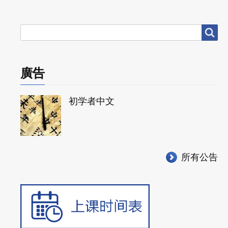
搜
搜尋
尋
廣告
初学者中文
所有公告