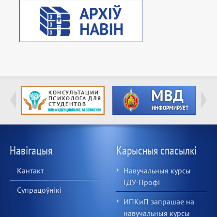
Навігацыя
Карысныя спасылкі
Кантакт
Навучальныя курсы
ГДУ-Профі
Супрацоўнікі
ИПКиП запрашае на
навучальныя курсы