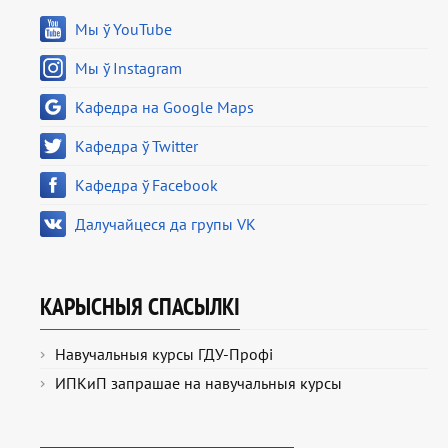
Мы ў YouTube
Мы ў Instagram
Кафедра на Google Maps
Кафедра ў Twitter
Кафедра ў Facebook
Далучайцеся да групы VK
КАРЫСНЫЯ СПАСЫЛКІ
Навучальныя курсы ГДУ-Профі
ИПКиП запрашае на навучальныя курсы