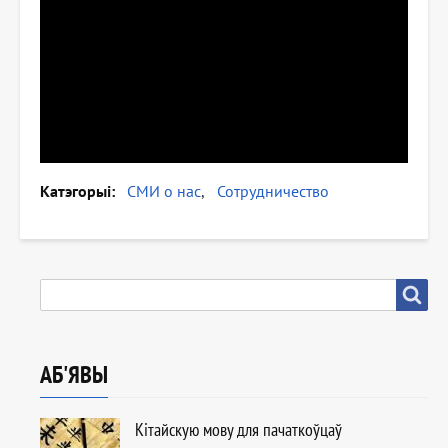
Катэгорыі
СМИ о нас
Сотрудничество
ПОШУК
Пошук
АБ'ЯВЫ
Кітайскую мову для пачаткоўцаў