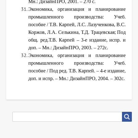
Мн.: ДизайнПРО, 2001. – 270 с.
Экономика, организация и планирование
промышленного производства: Учеб.
пособие / Т.В. Карпей, Л.С. Лазученкова, В.С.
Коржов, Л.А. Селькина, Т.Д. Трацевская; Под
общ. ред.Т.В. Карпей – 3-е издание, испр. и
доп. – Мн.: ДизайнПРО, 2003. – 272с.
Экономика, организация и планирование
промышленного производства: Учеб.
пособие / Под ред. Т.В. Карпей. – 4-е издание,
доп. и испр. – Мн.: ДизайнПРО, 2004. – 302с.
SEARCH
Search