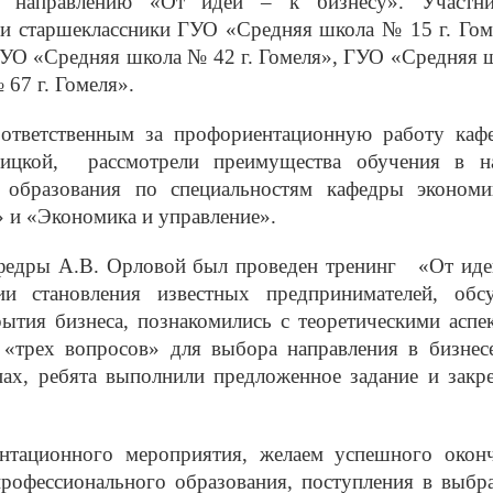
му направлению «От идеи – к бизнесу». Участн
и старшеклассники ГУО «Средняя школа № 15 г. Гом
ГУО «Средняя школа № 42 г. Гомеля», ГУО «Средняя 
67 г. Гомеля».
ответственным за профориентационную работу каф
мицкой, рассмотрели преимущества обучения в 
я образования по специальностям кафедры эконом
 и «Экономика и управление».
афедры А.В. Орловой был проведен тренинг «От иде
и становления известных предпринимателей, обс
ытия бизнеса, познакомились с теоретическими аспе
 «трех вопросов» для выбора направления в бизнес
пах, ребята выполнили предложенное задание и закр
нтационного мероприятия, желаем успешного окон
рофессионального образования, поступления в выбр