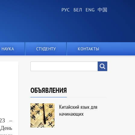
НАУКА
СТУДЕНТУ
КОНТАКТЫ
SEARCH
Search
ОБЪЯВЛЕНИЯ
Китайский язык для
начинающих
023 –
 День