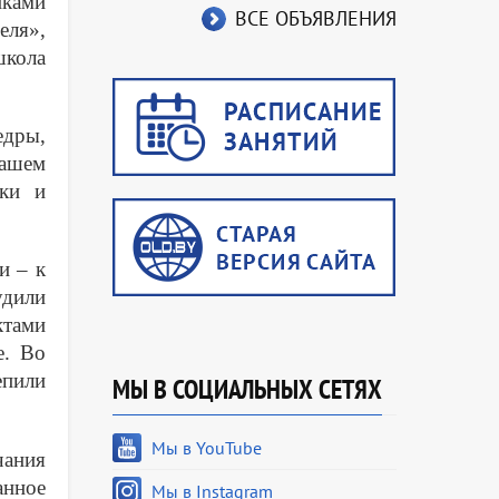
иками
ВСЕ ОБЪЯВЛЕНИЯ
еля»,
школа
едры,
нашем
ики и
и – к
удили
ктами
е. Во
епили
МЫ В СОЦИАЛЬНЫХ СЕТЯХ
Мы в YouTube
чания
анное
Мы в Instagram