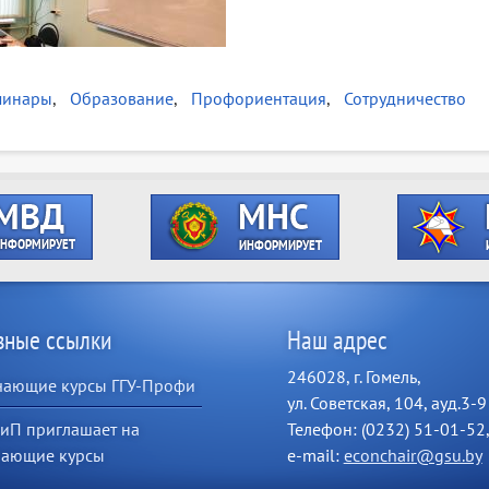
минары
Образование
Профориентация
Сотрудничество
зные ссылки
Наш адрес
246028, г. Гомель,
чающие курсы ГГУ-Профи
ул. Советская, 104, ауд.3-9
иП приглашает на
Телефон: (0232) 51-01-52
чающие курсы
e-mail:
econchair@gsu.by