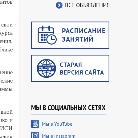
ентов
ВСЕ ОБЪЯВЛЕНИЯ
 свои
курса
ения,
блике
чение
вежие
раммы
МЫ В СОЦИАЛЬНЫХ СЕТЯХ
овной
шко и
Мы в YouTube
 БИСИ
Мы в Instagram
ьевич