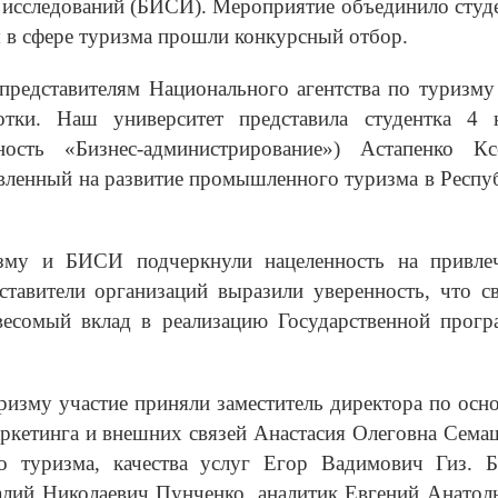
 исследований (БИСИ). Мероприятие объединило студ
ы в сфере туризма прошли конкурсный отбор.
представителям Национального агентства по туризму
тки. Наш университет представила студентка 4 
ность «Бизнес-администрирование») Астапенко Кс
равленный на развитие промышленного туризма в Респу
изму и БИСИ подчеркнули нацеленность на привле
тавители организаций выразили уверенность, что с
есомый вклад в реализацию Государственной прог
ризму участие приняли заместитель директора по осн
аркетинга и внешних связей Анастасия Олеговна Сема
го туризма, качества услуг Егор Вадимович Гиз.
алий Николаевич Пунченко, аналитик Евгений Анатол