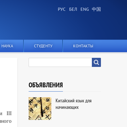
НАУКА
СТУДЕНТУ
КОНТАКТЫ
SEARCH
Search
ОБЪЯВЛЕНИЯ
Китайский язык для
начинающих
и III
нного