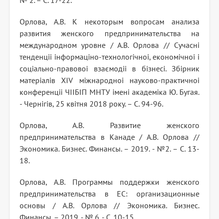
№ 2. – С. 17-22.
Орлова, А.В. К некоторым вопросам анализа
развития женского предпринимательства на
международном уровне / А.В. Орлова // Сучасні
тенденціі інформаціно-технологічноі, економічноі і
соціально-правовоі взаємодіі в бізнесі. Збірник
матеріалів ХІV міжнародноі науково-практичноі
конференціі ЧІІБІП МНТУ імені академіка Ю. Бугая.
- Чернігів, 25 квітня 2018 року. – C. 94-96.
Орлова, А.В. Развитие женского
предпринимательства в Канаде / А.В. Орлова //
Экономика. Бизнес. Финансы. – 2019. - №2. – С. 13-
18.
Орлова, А.В. Программы поддержки женского
предпринимательства в ЕС: организационные
основы / А.В. Орлова // Экономика. Бизнес.
Финансы. – 2019. - № 6. - С. 10-15.