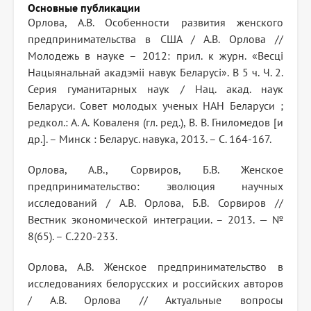
Основные публикации
Орлова, А.В. Особенности развития женского
предпринимательства в США / А.В. Орлова //
Молодежь в науке – 2012: прил. к журн. «Весці
Нацыянальнай акадэміі навук Беларусі». В 5 ч. Ч. 2.
Серия гуманитарных наук / Нац. акад. наук
Беларуси. Совет молодых ученых НАН Беларуси ;
редкол.: А. А. Коваленя (гл. ред.), В. В. Гниломедов [и
др.]. – Минск : Беларус. навука, 2013. – C. 164-167.
Орлова, А.В., Сорвиров, Б.В. Женское
предпринимательство: эволюция научных
исследований / А.В. Орлова, Б.В. Сорвиров //
Вестник экономической интеграции. – 2013. — №
8(65). – С.220-233.
Орлова, А.В. Женское предпринимательство в
исследованиях белорусских и российских авторов
/ А.В. Орлова // Актуальные вопросы