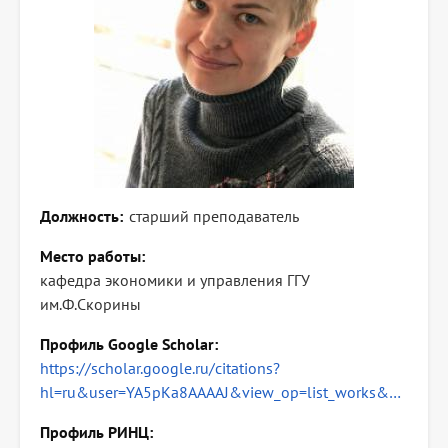
Должность
старший преподаватель
Место работы
кафедра экономики и управления ГГУ
им.Ф.Скорины
Профиль Google Scholar
https://scholar.google.ru/citations?
hl=ru&user=YA5pKa8AAAAJ&view_op=list_works&…
Профиль РИНЦ