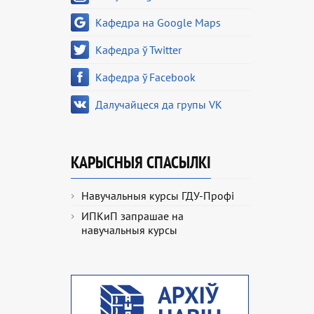
Кафедра на Google Maps
Кафедра ў Twitter
Кафедра ў Facebook
Далучайцеся да групы VK
КАРЫСНЫЯ СПАСЫЛКІ
Навучальныя курсы ГДУ-Профі
ИПКиП запрашае на
навучальныя курсы