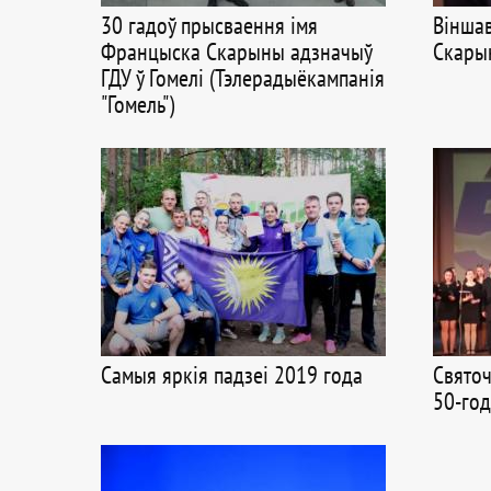
30 гадоў прысваення імя
Віншав
Францыска Скарыны адзначыў
Скарын
ГДУ ў Гомелі (Тэлерадыёкампанія
"Гомель")
Самыя яркія падзеі 2019 года
Святоч
50-го