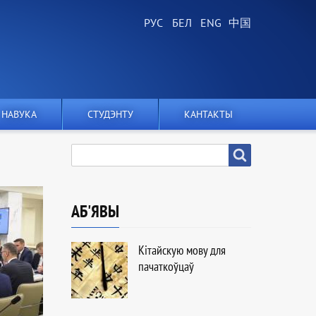
НАВУКА
СТУДЭНТУ
КАНТАКТЫ
ПОШУК
Пошук
АБ'ЯВЫ
Кітайскую мову для
пачаткоўцаў