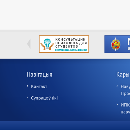
Навігацыя
Кары
Кантакт
Наву
Про
Супрацоўнікі
ИПК
нав