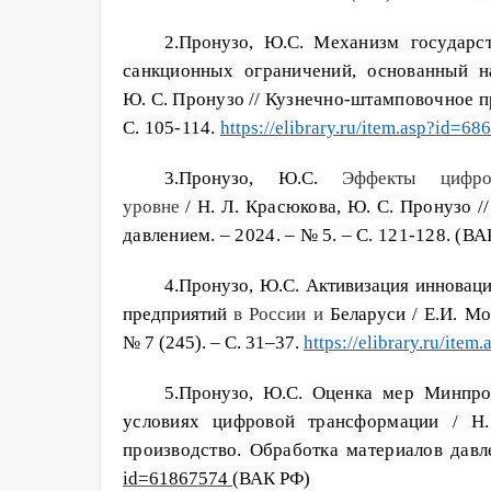
2.Пронузо, Ю.С.
Механизм государс
санкционных ограничений, основанный н
Ю.
С.
Пронузо
//
Кузнечно-штамповочное пр
С.
105-114.
https://elibrary.ru/item.asp?id=6
3.Пронузо, Ю.С.
Эффекты цифро
уровне
/
Н.
Л.
Красюкова,
Ю.
С.
Пронузо
//
давлением. – 2024. – №
5. – С. 121-128. (
ВА
4.Пронузо, Ю.С. Активизация иннова
предприятий
в России и
Беларуси / Е.И. Мо
№
7
(245).
– С. 31–37.
https://elibrary.ru/ite
5.Пронузо, Ю.С.
Оценка мер Минпро
условиях цифровой трансформации / Н.
производство. Обработка материалов дав
id
=61867574
(
ВАК РФ)