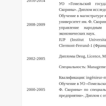
20
10
-20
14
УО «Гомельский госуда
Скорины»
. Диплом исслед
Обучение в магистратуре 
университет им. Ф. Скори
200
8
-200
9
управление народным 
экономических наук.
IUP (Institut Universita
Clermont-Ferrand-1 (Фран
Дипломы
Deug, Licence, Ma
200
2
-2005
Специальность:
M
anagemen
Квалификация: ingénieur-m
Обучение в УО «Гомельски
200
0
-2005
Ф. Скорины» по специал
предприятии
». Диплом с о