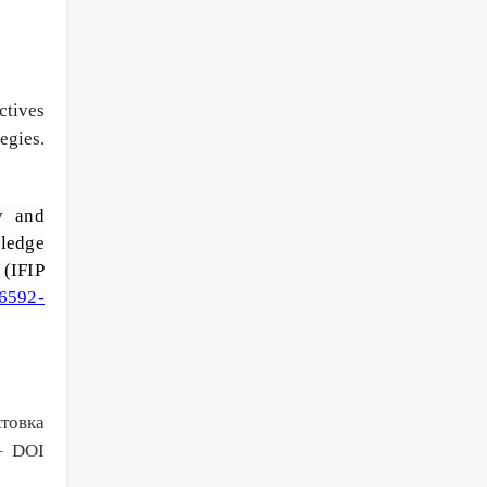
ctives
egies.
y and
wledge
 (IFIP
96592-
товка
– DOI