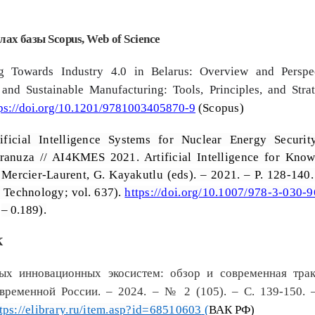
алах базы
Scopus
,
Web
of
Science
ng Towards Industry
4.0 in Belarus: Overview and Perspe
and Sustainable Manufacturing: Tools, Principles, and Strat
tps://doi.org/10.1201/9781003405870-9
(
Scopus
)
ificial Intelligence Systems for Nuclear Energy Securit
 Pranuza // AI4KMES 2021. Artificial Intelligence for Kno
 Mercier-Laurent, G. Kayakutlu (eds). – 2021. – Р. 128-140.
 Technology; vol. 637).
https://doi.org/10.1007/978-3-030-
–
0.189
).
К
ных инновационных экосистем: обзор и современная трак
овременной России. – 2024. – № 2 (105). – С.
139-150. 
tps://elibrary.ru/item.asp?id=68510603
(
ВАК РФ)