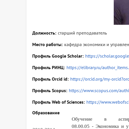
Должность
старший преподаватель
Место работы
кафедра экономики и управлен
Профиль Google Scholar
https://scholar.goog
Профиль РИНЦ
https://elibrary.ru/author_i
Профиль Orcid id
https://orcid.org/my-orcid?
Профиль Scopus
https://www.scopus.com/auth
Профиль Web of Sciences
https://www.webofsc
Образование
Обучение в аспир
08.00.
05
-
Э
кономика и у