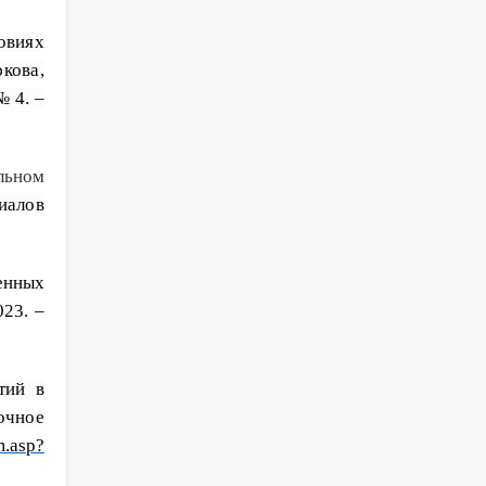
овиях
кова,
 4. –
льном
иалов
енных
023.
–
тий в
очное
m
.
asp
?