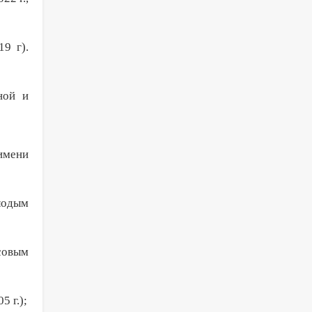
9 г).
ной и
имени
лодым
совым
 г.);