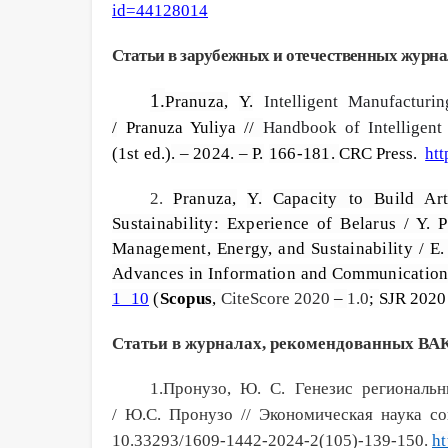
id=44128014
Статьи в зарубежных и отечественных журн
1.
Pranuza,
Y.
Intelligent Manufacturi
/
Pranuza Yuliya
//
Handbook of Intelligent 
(1st
ed.)
. – 2024. – Р.
166-181.
CRC Press.
ht
2.
Pranuza,
Y.
Capacity to Build Art
Sustainability: Experience of Belarus / Y.
Management, Energy, and Sustainability / E.
Advances in Information and Communication
1_10
(
Scopus
,
CiteScore 20
2
0
–
1.0
;
SJR 2020
Статьи в журналах, рекомендованных ВА
1.Пронузо, Ю. С. Генезис региональ
/ Ю.С. Пронузо // Экономическая наука с
10.33293/1609-1442-2024-2(105)-139-150.
ht