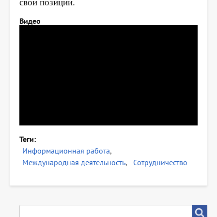
свои позиции.
Видео
Теги
Информационная работа
Международная деятельность
Сотрудничество
SEARCH
Search