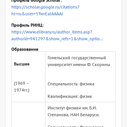
Профиль Google Scholar
https://scholar.google.ru/citations?
hl=ru&user=5TwrEaIAAAAJ
Профиль РИНЦ
https://www.elibrary.ru/author_items.asp?
authorid=941297&show_refs=1&show_optio…
Образование
Гомельский государственный
Высшее
университет имени Ф. Скорины
(1969 –
Специальность: физика
1974гг.)
Квалификация: физик
Институт физики им. Б.И.
Степанова, НАН Беларуси.