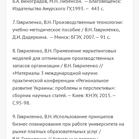
Б.А. Виноградов, М.Н. Либенсон. — Благовещенск:
Издательство Амурского ГУ,1993. — 443 с.
7. Гавриленко, В.Н. Производственные технологии:
учебно-методическое пособие / В.Н. Гавриленко,
Д.И. Дадеркина. — Минск: БГЭУ, 2007. — 91 с.
8. Гавриленко, В.Н. Применение маркетинговых
моделей для оптимизации производственных
запасов организации / В.Н. Гавриленко //
«Материалы 3 международной научно
практической конференции «Региональное
развитие Украины: проблемы и перспективы»:
сборник научных статей. — Киев: КНЭУ, 2015. —
С.95-98.
9. Гавриленко, В.Н. Использование принципов
бизнес-планирования при работе университета на
рынке платных образовательных услуг /
В.Н. Гавриленко // Актуальные вопросы