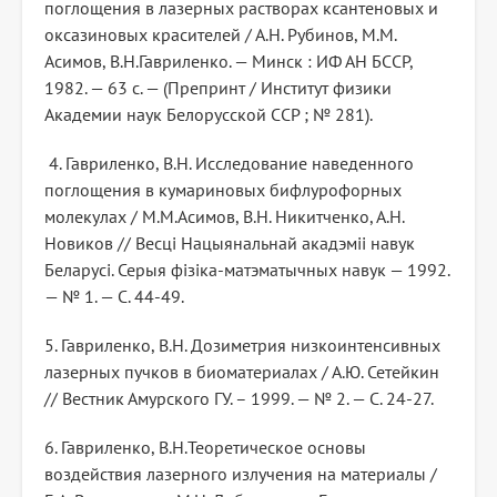
поглощения в лазерных растворах ксантеновых и
оксазиновых красителей / А.Н. Рубинов, М.М.
Асимов, В.Н.Гавриленко. — Минск : ИФ АН БССР,
1982. — 63 с. — (Препринт / Институт физики
Академии наук Белорусской ССР ; № 281).
4. Гавриленко, В.Н. Исследование наведенного
поглощения в кумариновых бифлурофорных
молекулах / М.М.Асимов, В.Н. Никитченко, А.Н.
Новиков // Весці Нацыянальнай акадэміі навук
Беларусі. Серыя фізіка-матэматычных навук — 1992.
— № 1. — С. 44-49.
5. Гавриленко, В.Н. Дозиметрия низкоинтенсивных
лазерных пучков в биоматериалах / А.Ю. Сетейкин
// Вестник Амурского ГУ. – 1999. — № 2. — С. 24-27.
6. Гавриленко, В.Н.Теоретическое основы
воздействия лазерного излучения на материалы /