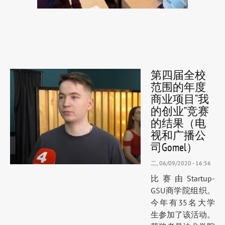
第四届全校
范围的年度
商业项目“我
的创业”竞赛
的结果（电
视和广播公
司Gomel）
二, 06/09/2020 - 16:56
比赛由Startup-
GSU商学院组织。
今年有35名大学
生参加了该活动。