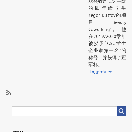
获奖者是法戈学院
的四年级学生
Yegor Kustov的项
目“ Beauty
Coworking”。 他
在2019/2020学年
被授予“ GSU学生
企业家第一名”的
称号，并获得了冠
军杯。
Подробнее
SubscribeSubscribe
to
搜
搜尋
职
尋
业
指