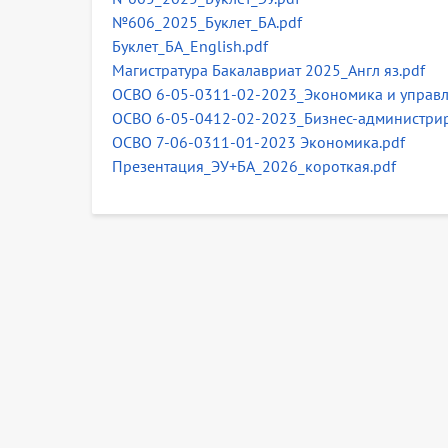
№606_2025_Буклет_БА.pdf
Буклет_БА_English.pdf
Магистратура Бакалавриат 2025_Англ яз.pdf
ОСВО 6-05-0311-02-2023_Экономика и управл
ОСВО 6-05-0412-02-2023_Бизнес-администрир
ОСВО 7-06-0311-01-2023 Экономика.pdf
Презентация_ЭУ+БА_2026_короткая.pdf