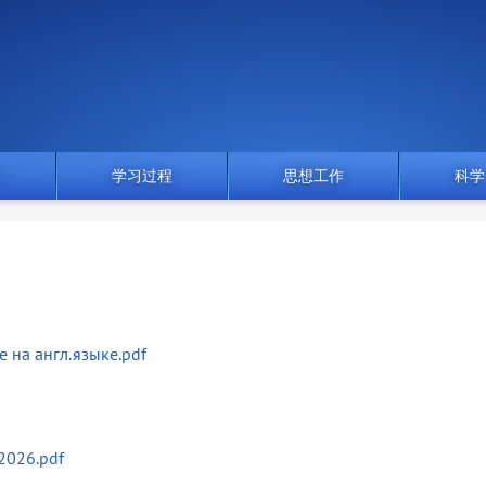
门
学习过程
思想工作
科学
 на англ.языке.pdf
2026.pdf