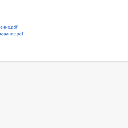
ение.pdf
ование.pdf