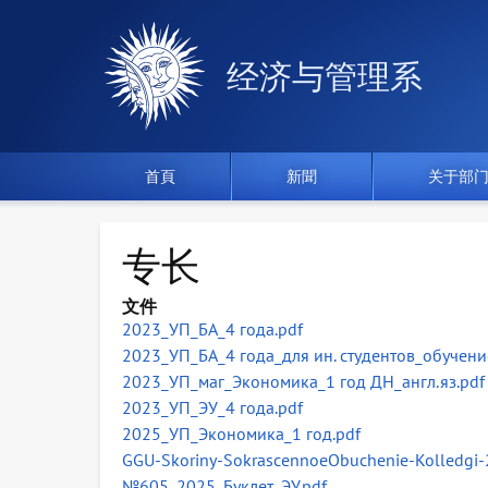
经济与管理系
首頁
新聞
关于部
专长
文件
2023_УП_БА_4 года.pdf
2023_УП_БА_4 года_для ин. студентов_обучение
2023_УП_маг_Экономика_1 год ДН_англ.яз.pdf
2023_УП_ЭУ_4 года.pdf
2025_УП_Экономика_1 год.pdf
GGU-Skoriny-SokrascennoeObuchenie-Kolledgi-
№605_2025_Буклет_ЭУ.pdf