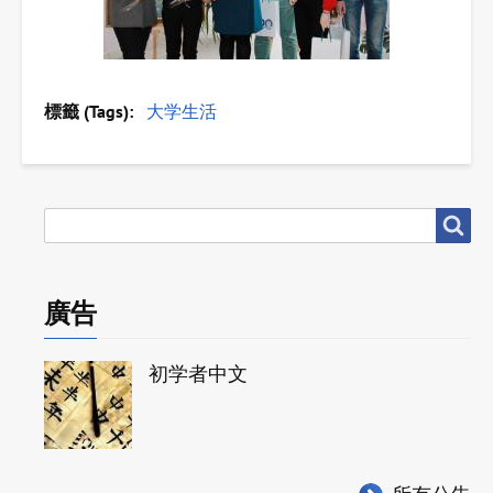
標籤 (Tags)
大学生活
搜
搜尋
尋
廣告
初学者中文