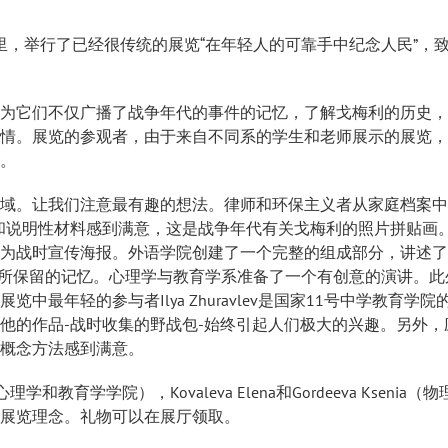
里，举行了已经很传统的展览“在年轻人的可靠手中纪念人民”，
为它们不仅广播了战争年代的事件的记忆，了解戈梅利的历史，
情。展览的参观者，由于来自不同系的学生和老师展示的展览，
。
域。让我们注意最有趣的想法。律师和环保主义者从家庭档案中
和说明性材料感到满意，这是战争年代有关戈梅利的照片拼贴画
为战时宣传海报。外语学院创建了一个完整的组成部分，讲述了
人们所保留的记忆。心理学与教育学系准备了一个有创意的演讲。此
最年轻的参与者Ilya Zhuravlev是国家11号中学教育学院
他的作品-战时收集的野战包-始终引起人们极大的兴趣。另外，
概念方法感到满意。
na（心理学和教育学学院），Kovaleva Elena和Gordeeva Ksenia（
展览理念。礼物可以在展厅领取。