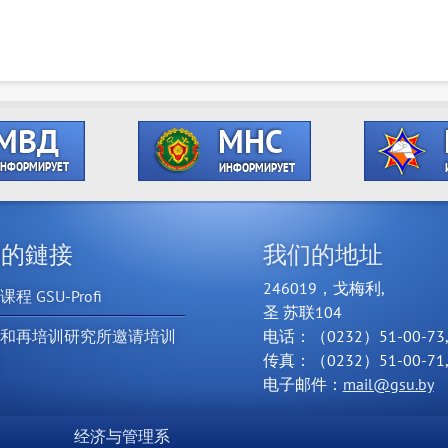
用的鏈接
我们的地址
246019，戈梅利,
程 GSU-Profi
圣 苏联104
训和再培训研究所邀请培训
电话：（0232）51-00-73
程
传真：（0232）51-00-71
电子邮件：
mail@gsu.by
经济与管理系