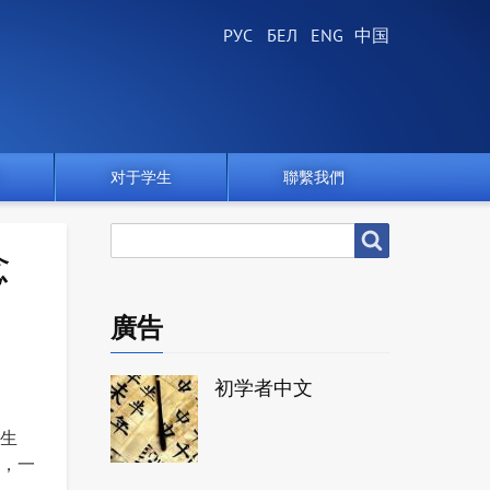
对于学生
聯繫我們
搜
搜尋
念
尋
廣告
初学者中文
生
，一