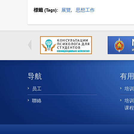
標籤 (Tags)
展覽
思想工作
导航
有
员工
培训课
聯絡
培
课