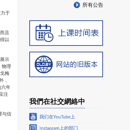
所有公告
致力于
而且
得以
展示
。物理
戈梅
外，
的六年
应注
我們在社交網絡中
物理与信
我们在YouTube上
Instagram上的部门