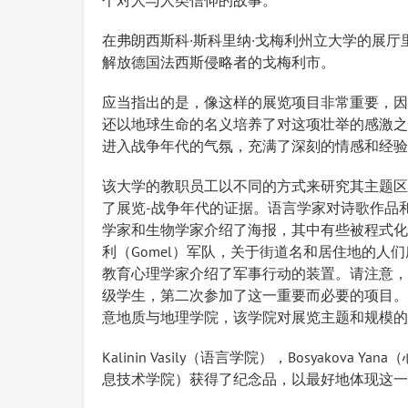
个对人与人类信仰的故事。
在弗朗西斯科·斯科里纳·戈梅利州立大学的展厅
解放德国法西斯侵略者的戈梅利市。
应当指出的是，像这样的展览项目非常重要，因
还以地球生命的名义培养了对这项壮举的感激之
进入战争年代的气氛，充满了深刻的情感和经验
该大学的教职员工以不同的方式来研究其主题区
了展览-战争年代的证据。语言学家对诗歌作品
学家和生物学家介绍了海报，其中有些被程式化
利（Gomel）军队，关于街道名和居住地的
教育心理学家介绍了军事行动的装置。请注意，展览中
级学生，第二次参加了这一重要而必要的项目。
意地质与地理学院，该学院对展览主题和规模的
Kalinin Vasily（语言学院），Bosyakova Ya
息技术学院）获得了纪念品，以最好地体现这一